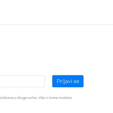
Prijavi se
orišćena u druge svrhe. Više o tome možete