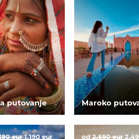
ja putovanje
Maroko putov
390 eur
1.190 eur
od
2.690 eur
2.49