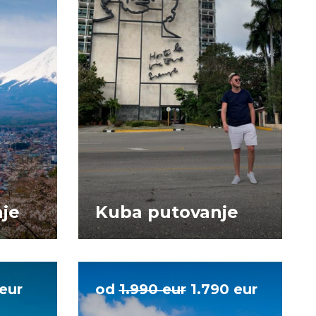
je
Kuba putovanje
eur
od
1.990 eur
1.790 eur