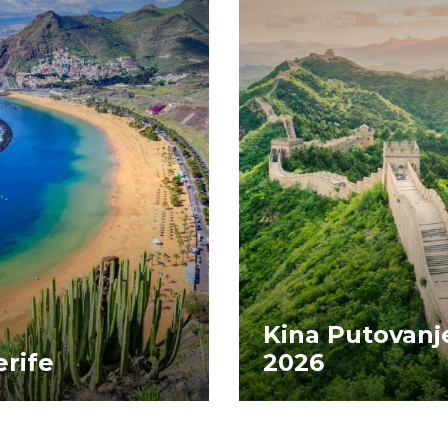
Kina Putovanj
rife
2026