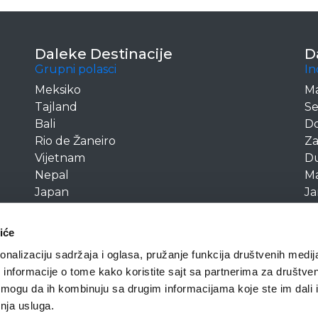
Daleke Destinacije
D
Grupni polasci
In
Meksiko
Ma
Tajland
Se
Bali
Do
Rio de Žaneiro
Za
Vijetnam
D
Nepal
Ma
Japan
Ja
Indija
A
Kuba
O
iće
Jordan
nalizaciju sadržaja i oglasa, pružanje funkcija društvenih medija
informacije o tome kako koristite sajt sa partnerima za društve
Opšti uslovi putovanja
i mogu da ih kombinuju sa drugim informacijama koje ste im dali i
Pravilnik o zaštiti podataka
ana.
enja usluga.