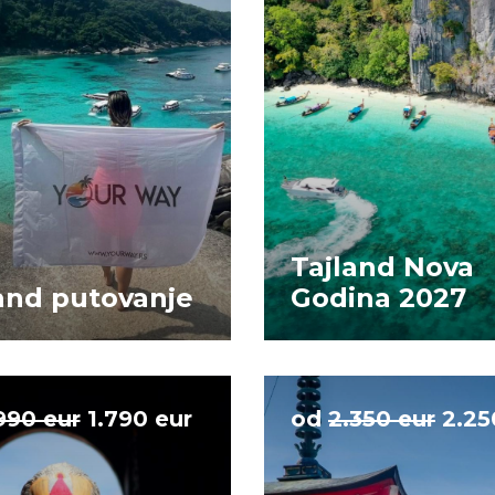
Tajland Nova
and putovanje
Godina 2027
990 eur
1.790 eur
od
2.350 eur
2.25