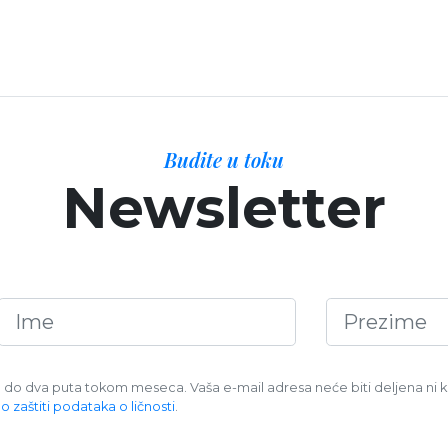
Budite u toku
Newsletter
o dva puta tokom meseca. Vaša e-mail adresa neće biti deljena ni k
 o zaštiti podataka o ličnosti
.