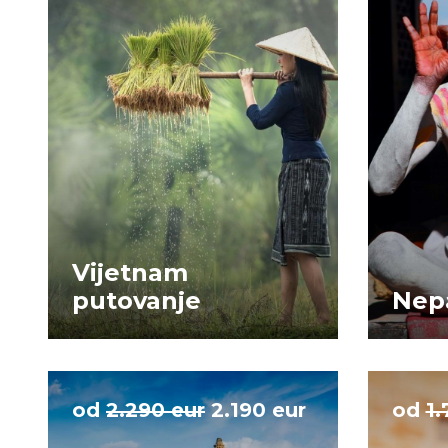
Vijetnam
putovanje
Nep
od
2.290 eur
2.190 eur
od
1.