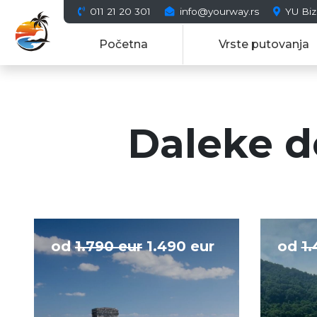
011 21 20 301
info@yourway.rs
YU Biz
Početna
Vrste putovanja
Daleke d
od
1.790 eur
1.490 eur
od
1.