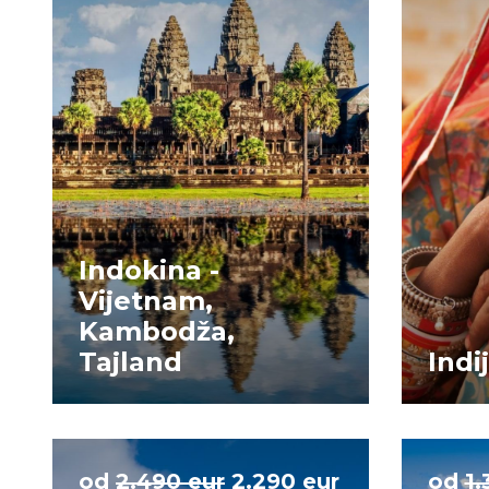
Indokina -
Vijetnam,
Kambodža,
Tajland
Indi
od
2.490 eur
2.290 eur
od
1.