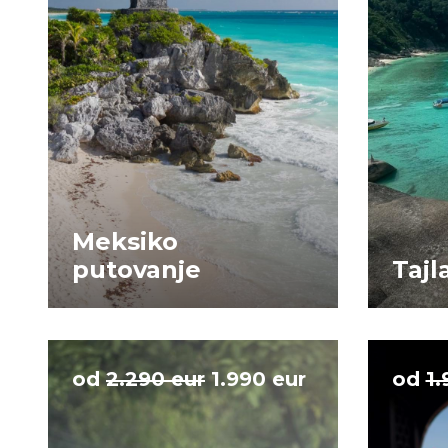
Meksiko
putovanje
Tajl
od
2.290 eur
1.990 eur
od
1.