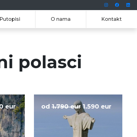
Putopisi
O nama
Kontakt
i polasci
0 eur
od
1.790 eur
1.590 eur