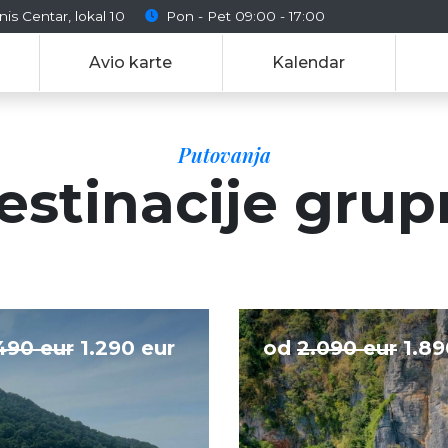
nis Centar, lokal 10
Pon - Pet 09:00 - 17:00
Avio karte
Kalendar
Putovanja
estinacije grupn
490 eur
1.290 eur
od
2.090 eur
1.89