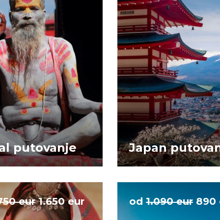
al putovanje
Japan putovan
750 eur
1.650 eur
od
1.090 eur
890 