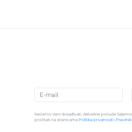
Nećemo Vam dosađivati. Aktuelne ponude šaljemo d
pročitati na stranicama
Politika privatnosti
i
Pravilnik