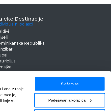
aleke Destinacije
dividualni polasci
ldivi
jšeli
minikanska Republika
nzibar
ubai
uricijus
majka
ruba
man
Slažem se
 i analiziranje
ne medije,
Politika privatnosti
Podešavanja kolačića
li koje su
 o ličnosti
Kolačići