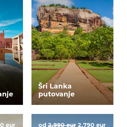
Šri Lanka
anje
putovanje
0 eur
od
2.990 eur
2.790 eur