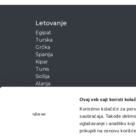
Letovanje
Egipat
Turska
Grčka
Španija
Kipar
Tunis
Sicilija
Alanja
Egipat (Hurgada)
Turska (Bodrum)
Ovaj veb sajt koristi kolač
Koristimo kolačiće za perso
saobraćaja. Takođe delimo 
oglašavanje i analitiku koj
Autorska prava © 2021 YourWay d.o.o. Sva prava zadrž
prikupili na osnovu korišć