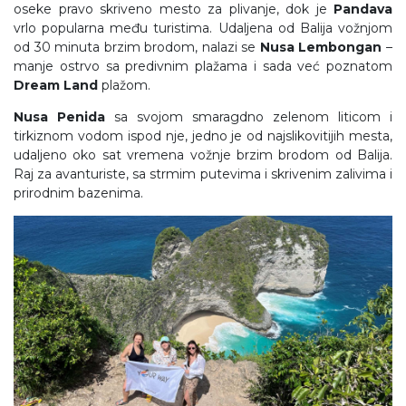
oseke pravo skriveno mesto za plivanje, dok je
Pandava
vrlo popularna među turistima. Udaljena od Balija vožnjom
od 30 minuta brzim brodom, nalazi se
Nusa Lembongan
–
manje ostrvo sa predivnim plažama i sada već poznatom
Dream Land
plažom.
Nusa Penida
sa svojom smaragdno zelenom liticom i
tirkiznom vodom ispod nje, jedno je od najslikovitijih mesta,
udaljeno oko sat vremena vožnje brzim brodom od Balija.
Raj za avanturiste, sa strmim putevima i skrivenim zalivima i
prirodnim bazenima.