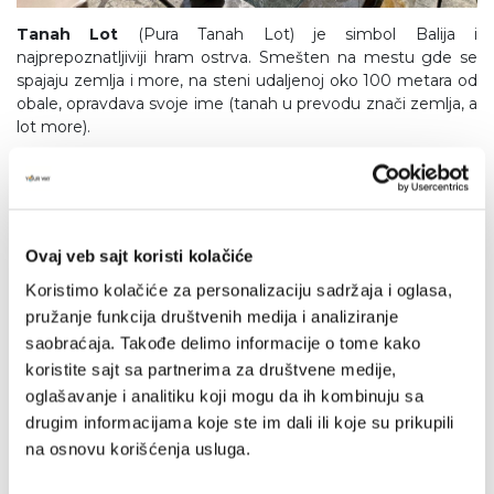
Tanah Lot
(Pura Tanah Lot) je simbol Balija i
najprepoznatljiviji hram ostrva. Smešten na mestu gde se
spajaju zemlja i more, na steni udaljenoj oko 100 metara od
obale, opravdava svoje ime (tanah u prevodu znači zemlja, a
lot more).
Ulun Danu Beratan
(ili Pura Bratan) je hram na jezeru
Bratan, koji Vam može biti poznat sa indonežanske
novčanice, a posvečen je hindu božanstvu – Šivi. Centralni
deo hrama je svetilište, odnosno toranj izrađen u stilu
Ovaj veb sajt koristi kolačiće
pagode, sa slamnatim krovom koji simboliše svetu planinu
Meru.
Koristimo kolačiće za personalizaciju sadržaja i oglasa,
pružanje funkcija društvenih medija i analiziranje
saobraćaja. Takođe delimo informacije o tome kako
koristite sajt sa partnerima za društvene medije,
oglašavanje i analitiku koji mogu da ih kombinuju sa
drugim informacijama koje ste im dali ili koje su prikupili
na osnovu korišćenja usluga.