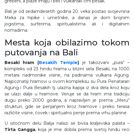
grebeni, a plaže imaju i beli i vulkanski crni pesak.
Bali je od sedamdesetih godina 20. veka postao svojevrsna
Meka za hipike i umetnike, a danas je dom brojnim
jogistima, surferima, spiritualistima ali i digitalnim
nomadima.
Mesta koja obilazimo tokom
putovanja na Bali
Besaki hram (
Besakih Temple
)
je takozvani „pura“ –
kompleks od 23 hindu hrama u blizini sela Besaki, na 1000
metara nadmorske visine, na padinama vulkana Agung.
Najpoznatiji hramovi u ovom kompleksu su Pura Penataran
Agung i Pura Besakih tj. ulazna kapija iz dva dela kroz koju
se ulazi dalje u hramove. Veruje se da hram ima tradiciju
dugu preko 2000 godina, a napravljen je prema „Meru“
strukturi, gde se penjanjem kroz hramove i preko terasa
različite visine, čovek i spiritualno penje prema vrhu planine.
U istočnom delu Balija nalazi se bivša kraljevska palata –
Tirta Gangga
, koja je ime dobila prema svetoj hindu reci