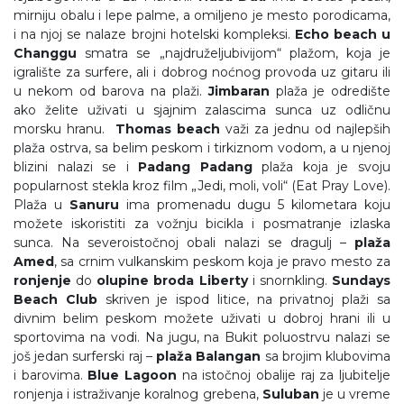
mirniju obalu i lepe palme, a omiljeno je mesto porodicama,
i na njoj se nalaze brojni hotelski kompleksi.
Echo beach u
Changgu
smatra se „najdruželjubivijom“ plažom, koja je
igralište za surfere, ali i dobrog noćnog provoda uz gitaru ili
u nekom od barova na plaži.
Jimbaran
plaža je odredište
ako želite uživati u sjajnim zalascima sunca uz odličnu
morsku hranu.
Thomas beach
važi za jednu od najlepših
plaža ostrva, sa belim peskom i tirkiznom vodom, a u njenoj
blizini nalazi se i
Padang Padang
plaža koja je svoju
popularnost stekla kroz film „Jedi, moli, voli“ (Eat Pray Love).
Plaža u
Sanuru
ima promenadu dugu 5 kilometara koju
možete iskoristiti za vožnju bicikla i posmatranje izlaska
sunca. Na severoistočnoj obali nalazi se dragulj –
plaža
Amed
, sa crnim vulkanskim peskom koja je pravo mesto za
ronjenje
do
olupine broda Liberty
i snornkling.
Sundays
Beach Club
skriven je ispod litice, na privatnoj plaži sa
divnim belim peskom možete uživati u dobroj hrani ili u
sportovima na vodi. Na jugu, na Bukit poluostrvu nalazi se
još jedan surferski raj –
plaža Balangan
sa brojim klubovima
i barovima.
Blue Lagoon
na istočnoj obalije raj za ljubitelje
ronjenja i istraživanje koralnog grebena,
Suluban
je u vreme