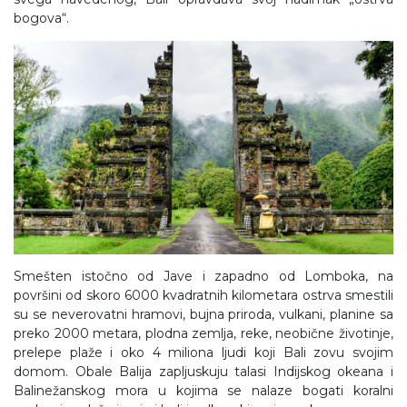
bogova“.
Smešten istočno od Jave i zapadno od Lomboka, na
površini od skoro 6000 kvadratnih kilometara ostrva smestili
su se neverovatni hramovi, bujna priroda, vulkani, planine sa
preko 2000 metara, plodna zemlja, reke, neobične životinje,
prelepe plaže i oko 4 miliona ljudi koji Bali zovu svojim
domom. Obale Balija zapljuskuju talasi Indijskog okeana i
Balinežanskog mora u kojima se nalaze bogati koralni