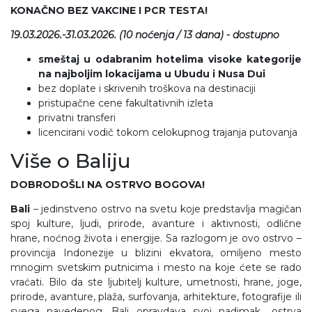
KONAČNO BEZ VAKCINE I PCR TESTA!
19.03.2026.-31.03.2026. (10 noćenja / 13 dana) - dostupno
smeštaj u odabranim hotelima visoke kategorije
na najboljim lokacijama u Ubudu i Nusa Dui
bez doplate i skrivenih troškova na destinaciji
pristupačne cene fakultativnih izleta
privatni transferi
licencirani vodič tokom celokupnog trajanja putovanja
Više o Baliju
DOBRODOŠLI NA OSTRVO BOGOVA!
Bali
– jedinstveno ostrvo na svetu koje predstavlja magičan
spoj kulture, ljudi, prirode, avanture i aktivnosti, odlične
hrane, noćnog života i energije. Sa razlogom je ovo ostrvo –
provincija Indonezije u blizini ekvatora, omiljeno mesto
mnogim svetskim putnicima i mesto na koje ćete se rado
vraćati. Bilo da ste ljubitelj kulture, umetnosti, hrane, joge,
prirode, avanture, plaža, surfovanja, arhitekture, fotografije ili
svega navedenog, Bali opravdava svoj nadimak „ostrva