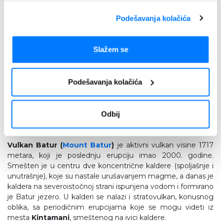
Podešavanja kolačića
Ubud
je najpoznatiji grad u unutrašnjosti ostrva, ostrvska
Slažem se
prestonica umetnosti i kulture, u kojoj žive brojni umetnici iz
celog sveta. Okružen bujnom vegetacijom i pirinčanim
poljima, dom je brojnih muzeja i galerija, čuvenog marketa,
Podešavanja kolačića
Goa Gajah
hrama odnosno hram-pećine koja ima ulaz u
obliku glave slona, ali i
„šume majmuna“ (Monkey Forest)
– rezervat dugorepih makakija. Neverovatna šuma, obrasla
Odbij
mahovinom, krije u sebi oko 1000 majmuna, oko 120 vrsta
drveća, i ostatke hramova.
Vulkan Batur (
Mount Batur
)
je aktivni vulkan visine 1717
metara, koji je poslednju erupciju imao 2000. godine.
Smešten je u centru dve koncentrične kaldere (spoljašnje i
unutrašnje), koje su nastale urušavanjem magme, a danas je
kaldera na severoistočnoj strani ispunjena vodom i formirano
je Batur jezero. U kalderi se nalazi i stratovulkan, konusnog
oblika, sa periodičnim erupcijama koje se mogu videti iz
mesta
Kintamani
, smeštenog na ivici kaldere.