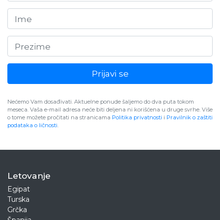
Prijavi se
Nećemo Vam dosađivati. Aktuelne ponude šaljemo do dva puta tokom
meseca. Vaša e-mail adresa neće biti deljena ni korišćena u druge svrhe. Više
o tome možete pročitati na stranicama
Politika privatnosti
i
Pravilnik o zaštiti
podataka o ličnosti
.
Letovanje
Egipat
Turska
Grčka