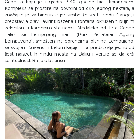
Gang, a koju je izgradio 1946. godine kralj Karangsem.
Kompleks se prostire na površini od oko jednog hektara, a
značajan je za hinduiste jer simboliše svetu vodu Ganga, i
predstavlja pravi lavirint bazena i fontana okruženih bujnim
zelenilom i kamenim statuama. Nedaleko od Tirta Gange
nalazi se Lempujang hram (Pura Penataran Agung
Lempuyang), smešten na obroncima planine Lempujang,
sa svojom čuvenom belom kapijom, a predstavlja jedno od
šest najsvetijih hindu mesta na Baliju i veruje se da drži
spiritualnost Balija u balansu.