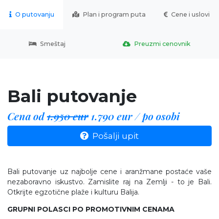
O putovanju
Plan i program puta
Cene i uslovi
Smeštaj
Preuzmi cenovnik
Bali putovanje
Cena od
1.950 eur
1.790 eur / po osobi
Pošalji upit
Bali putovanje uz najbolje cene i aranžmane postaće vaše
nezaboravno iskustvo. Zamislite raj na Zemlji - to je Bali.
Otkrijte egzotične plaže i kulturu Balija.
GRUPNI POLASCI PO PROMOTIVNIM CENAMA