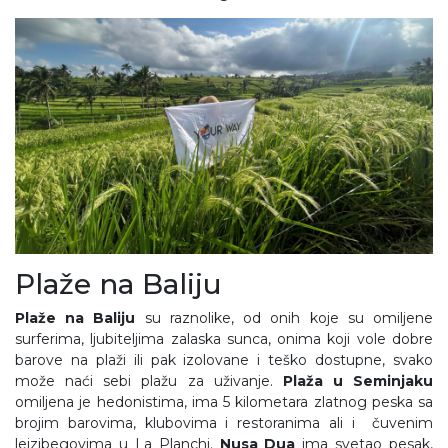
Plaže na Baliju
Plaže na Baliju
su raznolike, od onih koje su omiljene
surferima, ljubiteljima zalaska sunca, onima koji vole dobre
barove na plaži ili pak izolovane i teško dostupne, svako
može naći sebi plažu za uživanje.
Plaža u Seminjaku
omiljena je hedonistima, ima 5 kilometara zlatnog peska sa
brojim barovima, klubovima i restoranima ali i čuvenim
lejzibegovima u La Planchi.
Nusa Dua
ima svetao pesak,