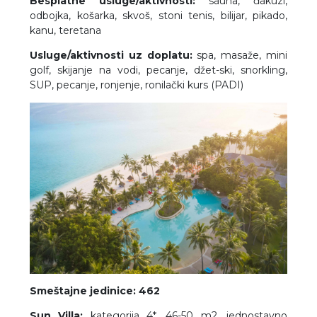
Besplatne usluge/aktivnosti:
sauna, đakuzi,
odbojka, košarka, skvoš, stoni tenis, bilijar, pikado,
kanu, teretana
Usluge/aktivnosti uz doplatu:
spa, masaže, mini
golf, skijanje na vodi, pecanje, džet-ski, snorkling,
SUP, pecanje, ronjenje, ronilački kurs (PADI)
Smeštajne jedinice: 462
Sun Villa:
kategorija 4*, 46-50 m2, jednostavno