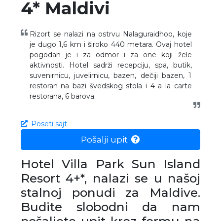
4* Maldivi
Rizort se nalazi na ostrvu Nalaguraidhoo, koje
je dugo 1,6 km i široko 440 metara. Ovaj hotel
pogodan je i za odmor i za one koji žele
aktivnosti. Hotel sadrži recepciju, spa, butik,
suvenirnicu, juvelirnicu, bazen, dečiji bazen, 1
restoran na bazi švedskog stola i 4 a la carte
restorana, 6 barova.
Poseti sajt
Pošalji upit
Hotel Villa Park Sun Island
Resort 4+*, nalazi se u našoj
stalnoj ponudi za Maldive.
Budite slobodni da nam
pošaljete upit kroz formu na