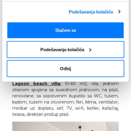
Podešavanja kolačića
Slažem se
Podešavanja kolačića
Odbij
Lagoon beach villa:
51-60 m2, vila, jednom
stranom spojena sa susednom jedinicom, na plaži,
renovirane, sa sopstvenim kupatilo sa WC, tušem,
kadom, tušem na otvorenom, fen, klima, ventilator,
minibar uz doplatu, sef, TV, wi-fi, ketler, kafa/čaj,
terasa, direktan pristup plaži.