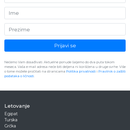
Prijavi se
Nećemo Vam dosađivati. Aktuelne ponude šaljemo do dva puta tokom
meseca. Vaša e-mail adresa neće biti deljena ni korišćena u druge svrhe. Više
o tome možete pročitati na stranicama
Politika privatnosti
i
Pravilnik o zaštiti
podataka o ličnosti
.
Letovanje
Egipat
Turska
Grčka