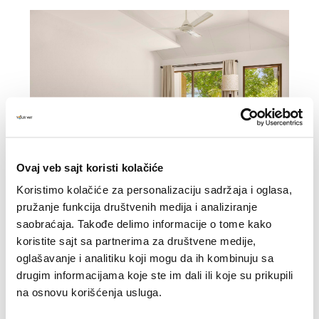
Ovaj veb sajt koristi kolačiće
Koristimo kolačiće za personalizaciju sadržaja i oglasa,
pružanje funkcija društvenih medija i analiziranje
Deluxe beach villa
:
kategorija 4*, 51-60 m2,
saobraćaja. Takođe delimo informacije o tome kako
jednostavno uređene, jednom stranom spojena sa
koristite sajt sa partnerima za društvene medije,
susednom jedinicom, na plaži, sopstveno kupatilo sa
oglašavanje i analitiku koji mogu da ih kombinuju sa
WC, kadom i tušem na otvorenom, fen, klima,
drugim informacijama koje ste im dali ili koje su prikupili
ventilator, minibar uz doplatu, sef, TV, wi-fi, ketler,
na osnovu korišćenja usluga.
kafa/čaj, terasa.