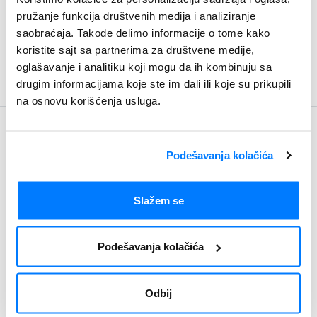
na more, kupatilo, tuš, kada, WC, bade-mantil, fen,
pružanje funkcija društvenih medija i analiziranje
TV, telefon, klima, wi-fi, kafa/čaj, opremlljena terasa.
saobraćaja. Takođe delimo informacije o tome kako
koristite sajt sa partnerima za društvene medije,
oglašavanje i analitiku koji mogu da ih kombinuju sa
drugim informacijama koje ste im dali ili koje su prikupili
na osnovu korišćenja usluga.
Budite u toku
Podešavanja kolačića
Newsletter
Slažem se
Podešavanja kolačića
Odbij