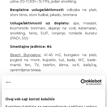
užina (10-11:30h i 15-17h), jedan snorkling.
Besplatne usluge/aktivnosti:
odbojka na plaži,
stoni tenis, stoni fudbal, pikado, teretana
Usluge/aktivnosti uz doplatu:
spa, masaže,
kozmetički tretmani, skijanje na vodi, katamaran,
snorkling, tenis, SUP, ronjenje, ronilački kursevi
(PADI, SSI)
Smeštajne jedinice: 84
Beach Bungalow:
41-45 m2, bungalov na plaži,
pogled na more, kupatilo, tuš, kada, WC, bade-
mantil, fen, TV, telefon, klima, wi-fi, kafa/čaj,
opremlljena terasa.
Semi-Water Bungalow:
41-45 m2, bungalov sa
direktim pristupom moru, pogled na more, kupatilo,
tuš, kada, WC, bade-mantil, fen, TV, telefon, klima,
wi-fi, kafa/čaj, opremlljena terasa.
Ovaj veb sajt koristi kolačiće
Water Bungalow:
41-45 m2, bungalov na stubovima
Koristimo kolačiće za personalizaciju sadržaja i oglasa,
iznad lagune, sa direktim pristupom moru, pogled