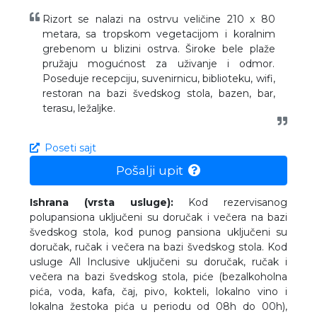
Rizort se nalazi na ostrvu veličine 210 x 80
metara, sa tropskom vegetacijom i koralnim
grebenom u blizini ostrva. Široke bele plaže
pružaju mogućnost za uživanje i odmor.
Poseduje recepciju, suvenirnicu, biblioteku, wifi,
restoran na bazi švedskog stola, bazen, bar,
terasu, ležaljke.
Poseti sajt
Pošalji upit
Ishrana (vrsta usluge):
Kod rezervisanog
polupansiona uključeni su doručak i večera na bazi
švedskog stola, kod punog pansiona uključeni su
doručak, ručak i večera na bazi švedskog stola. Kod
usluge All Inclusive uključeni su doručak, ručak i
večera na bazi švedskog stola, piće (bezalkoholna
pića, voda, kafa, čaj, pivo, kokteli, lokalno vino i
lokalna žestoka pića u periodu od 08h do 00h),