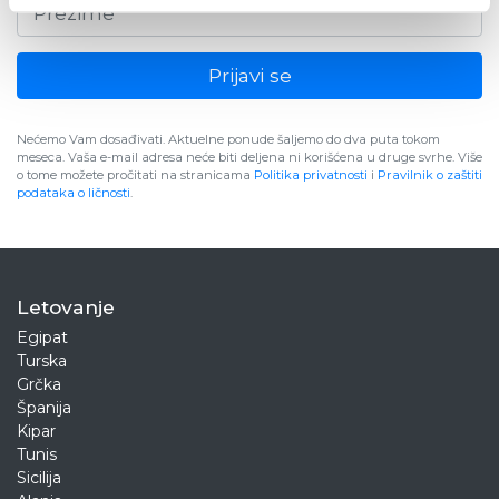
Prijavi se
Nećemo Vam dosađivati. Aktuelne ponude šaljemo do dva puta tokom
meseca. Vaša e-mail adresa neće biti deljena ni korišćena u druge svrhe. Više
o tome možete pročitati na stranicama
Politika privatnosti
i
Pravilnik o zaštiti
podataka o ličnosti
.
Letovanje
Egipat
Turska
Grčka
Španija
Kipar
Tunis
Sicilija