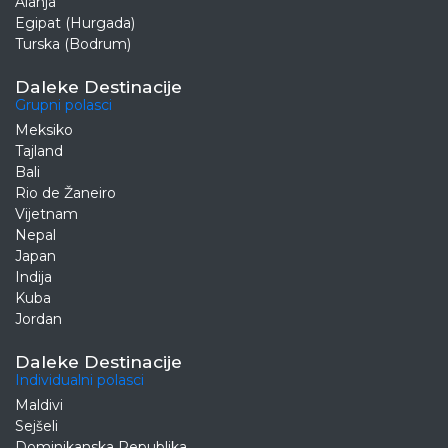
Alanja
Egipat (Hurgada)
Turska (Bodrum)
Daleke Destinacije
Grupni polasci
Meksiko
Tajland
Bali
Rio de Žaneiro
Vijetnam
Nepal
Japan
Indija
Kuba
Jordan
Daleke Destinacije
Individualni polasci
Maldivi
Sejšeli
Dominikanska Republika