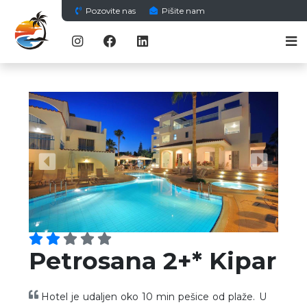
Pozovite nas
Pišite nam
Previous
Next
Petrosana 2+* Kipar
Hotel je udaljen oko 10 min pešice od plaže. U