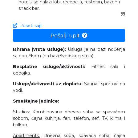
hotelu se nalazi lobi, recepcija, restoran, bazen i
snack bar.
Poseti sajt
Pošalji upit
Ishrana (vrsta usluge):
Usluga je na bazi noćenja
sa doručkom (na bazi švedskog stola).
Besplatne usluge/aktivnosti:
Fitnes sala i
odbojka.
Usluge/aktivnosti uz doplatu:
Sauna i sportovi na
vodi.
Smeštajne jedinice:
Studios:
Kombinovana dnevna soba sa spavaćom
sobom, čajna kuhinja, fen, telefon, sef, TV, klima i
balkon.
Apartments:
Dnevna soba, spavaća soba, čajna