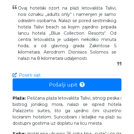
Ovaj hotelski rizort na plaži letovališta Tsilivi,
nosi oznaku „adults only“ i namenjen je samo
odraslim osobama. Nalazi se pored sestrinskog
hotela Tsilivi beach sa kojim zajedno pripada
lancu hotela „Blue Collection Resorts“. Od
centra letovališta je udaljen nekoliko minuta
hoda, a od glavnog grada Zakintosa 5
kilometara. Aerodrom Dionisios Solomos se
nalazi na 8 kilometara udaljenosti.
Poseti sajt
Pošalji upit
Plaža:
Peščana plaža letovališta Tsilivi, sitnog peska i
bistrog jonskog mora, nalazi se ispred hotela
Palazzeto suites, što ga ujedno čini izuzetno
lociranim hotelom. Suncobrani i ležaljke na plaži su
dostupni gostima uz doplatu na licu mesta.
Sobe:
Hotel ima ukupno 26 soba tipa „suite“ i pruža