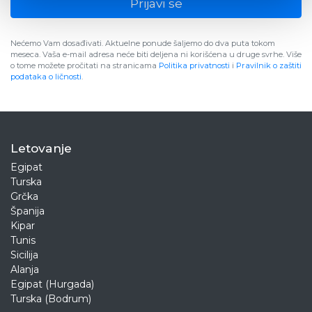
Prijavi se
Nećemo Vam dosađivati. Aktuelne ponude šaljemo do dva puta tokom
meseca. Vaša e-mail adresa neće biti deljena ni korišćena u druge svrhe. Više
o tome možete pročitati na stranicama
Politika privatnosti
i
Pravilnik o zaštiti
podataka o ličnosti
.
Letovanje
Egipat
Turska
Grčka
Španija
Kipar
Tunis
Sicilija
Alanja
Egipat (Hurgada)
Turska (Bodrum)