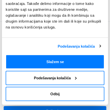
saobraćaja. Takođe delimo informacije o tome kako
koristite sajt sa partnerima za društvene medije,
oglašavanje i analitiku koji mogu da ih kombinuju sa
drugim informacijama koje ste im dali ili koje su prikupili
na osnovu korišćenja usluga.
Budite u toku
Newsletter
Podešavanja kolačića
Slažem se
Podešavanja kolačića
Odbij