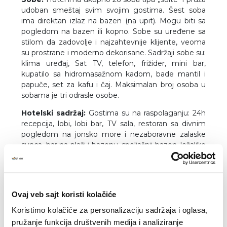
udoban smeštaj svim svojim gostima. Šest soba
ima direktan izlaz na bazen (na upit). Mogu biti sa
pogledom na bazen ili kopno. Sobe su uređene sa
stilom da zadovolje i najzahtevnije klijente, veoma
su prostrane i moderno dekorisane. Sadržaji sobe su:
klima uređaj, Sat TV, telefon, frižider, mini bar,
kupatilo sa hidromasažnom kadom, bade mantil i
papuče, set za kafu i čaj. Maksimalan broj osoba u
sobama je tri odrasle osobe.
Hotelski sadržaj:
Gostima su na raspolaganju: 24h
recepcija, lobi, lobi bar, TV sala, restoran sa divnim
pogledom na jonsko more i nezaboravne zalaske
sunca, bar na plaži i bazenu, spoljašnji bazen, ležaljke
i suncobrani pored bazena besplatno, ležaljke i
suncobrani na plaži (uz doplatu), „room service“,
parking, lift, teretana, relax i spa tretmani (na upit, uz
doplatu na licu mesta).
Ovaj veb sajt koristi kolačiće
Usluga:
Polupansion. Doručak i večera se služe po
Koristimo kolačiće za personalizaciju sadržaja i oglasa,
principu "a la kart" u restoranu hotela.
pružanje funkcija društvenih medija i analiziranje