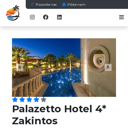
Pozovite nas
Pišite nam
Previous
Next
Palazetto Hotel 4*
Zakintos