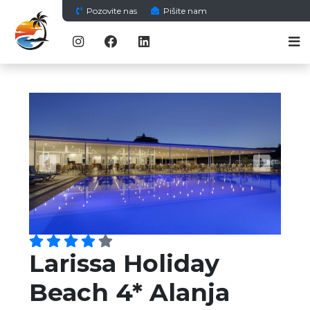
Pozovite nas
Pišite nam
Previous
Next
Larissa Holiday
Beach 4* Alanja