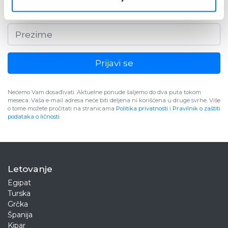
Prijavi se
Nećemo Vam dosađivati. Aktuelne ponude šaljemo do dva puta tokom
meseca. Vaša e-mail adresa neće biti deljena ni korišćena u druge svrhe. Više
o tome možete pročitati na stranicama
Politika privatnosti
i
Pravilnik o zaštiti
podataka o ličnosti
.
Letovanje
Egipat
Turska
Grčka
Španija
Kipar