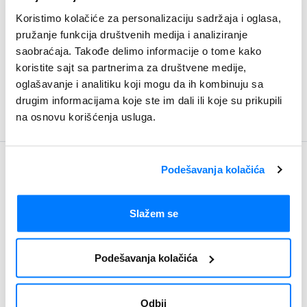
sadržaja, promene koncepta all inclusive, i slično, a u
Koristimo kolačiće za personalizaciju sadržaja i oglasa,
skladu sa svojom poslovnom politikom, vremenskim
pružanje funkcija društvenih medija i analiziranje
uslovima i drugim relevantnim činiocima, te
saobraćaja. Takođe delimo informacije o tome kako
organizator putovanja za iste promene ne može
snositi odgovornost.
koristite sajt sa partnerima za društvene medije,
oglašavanje i analitiku koji mogu da ih kombinuju sa
drugim informacijama koje ste im dali ili koje su prikupili
na osnovu korišćenja usluga.
Podešavanja kolačića
Budite u toku
Newsletter
Slažem se
Podešavanja kolačića
Odbij