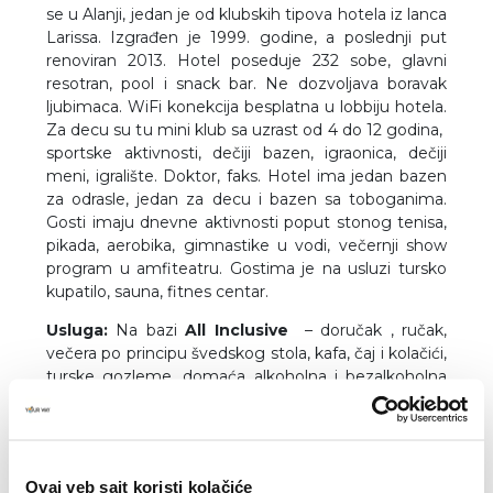
se u Alanji, jedan je od klubskih tipova hotela iz lanca
Larissa. Izgrađen je 1999. godine, a poslednji put
renoviran 2013. Hotel poseduje 232 sobe, glavni
resotran, pool i snack bar. Ne dozvoljava boravak
ljubimaca. WiFi konekcija besplatna u lobbiju hotela.
Za decu su tu mini klub sa uzrast od 4 do 12 godina,
sportske aktivnosti, dečiji bazen, igraonica, dečiji
meni, igralište. Doktor, faks. Hotel ima jedan bazen
za odrasle, jedan za decu i bazen sa toboganima.
Gosti imaju dnevne aktivnosti poput stonog tenisa,
pikada, aerobika, gimnastike u vodi, večernji show
program u amfiteatru. Gostima je na usluzi tursko
kupatilo, sauna, fitnes centar.
Usluga:
Na bazi
All Inclusive
– doručak , ručak,
večera po principu švedskog stola, kafa, čaj i kolačići,
turske gozleme, domaća alkoholna i bezalkoholna
pića. Takođe postoji i dečiji meni za vreme ručka i
večere.
Napomena:
Hoteli imaju pravo promene pojedinih
usluga, načina plaćanja istih, kao i perioda korišćenja
Ovaj veb sajt koristi kolačiće