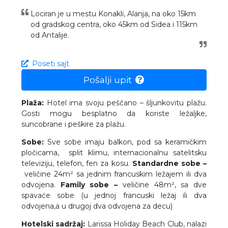
Lociran je u mestu Konakli, Alanja, na oko 15km
od gradskog centra, oko 45km od Sidea i 115km
od Antalije.
Poseti sajt
Pošalji upit
Plaža:
Hotel ima svoju peščano – šljunkovitu plažu.
Gosti mogu besplatno da koriste ležaljke,
suncobrane i peškire za plažu.
Sobe:
Sve sobe imaju balkon, pod sa keramičkim
pločicama, split klimu, internacionalnu satelitsku
televiziju, telefon, fen za kosu.
Standardne sobe –
veličine 24m² sa jednim francuskim ležajem ili dva
odvojena.
Family sobe –
veličine 48m², sa dve
spavaće sobe (u jednoj francuski ležaj ili dva
odvojena,a u drugoj dva odvojena za decu)
Hotelski sadržaj:
Larissa Holiday Beach Club, nalazi