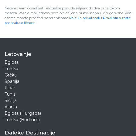
Nećemo Vam dosađivati. Aktuelne ponude šaljemo do dva puta tokom
meseca. Vaša e-mail adresa neće biti deljena ni korišćena u druge svrhe. Više
o tome možete pročitati na stranicama
Politika privatnosti
i
Pravilnik o zaštiti
podataka o ličnosti
.
Letovanje
Egipat
Turska
Grčka
Španija
Kipar
Tunis
Sicilija
Alanja
Egipat (Hurgada)
Turska (Bodrum)
Daleke Destinacije