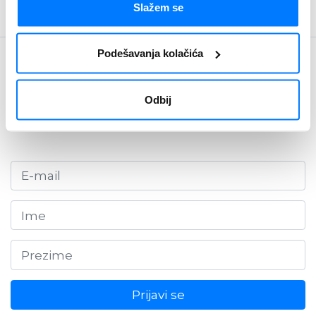
Slažem se
Podešavanja kolačića
Budite u toku
Newsletter
Odbij
Prijavi se