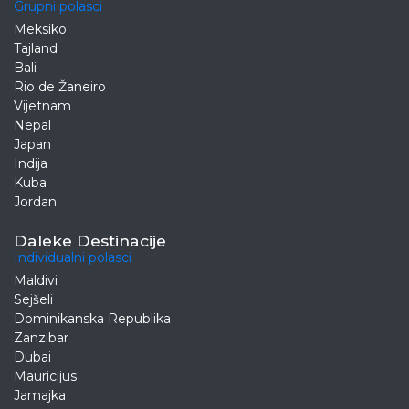
Grupni polasci
Meksiko
Tajland
Bali
Rio de Žaneiro
Vijetnam
Nepal
Japan
Indija
Kuba
Jordan
Daleke Destinacije
Individualni polasci
Maldivi
Sejšeli
Dominikanska Republika
Zanzibar
Dubai
Mauricijus
Jamajka