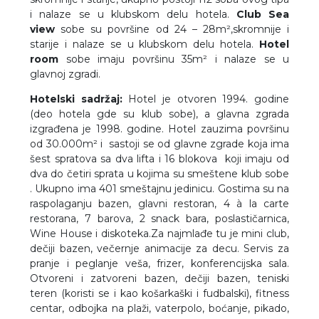
i nalaze se u klubskom delu hotela.
Club Sea
view
sobe su površine od 24 – 28m²,skromnije i
starije i nalaze se u klubskom delu hotela.
Hotel
room
sobe imaju površinu 35m² i nalaze se u
glavnoj zgradi.
Hotelski sadržaj:
Hotel je otvoren 1994. godine
(deo hotela gde su klub sobe), a glavna zgrada
izgrađena je 1998. godine. Hotel zauzima površinu
od 30.000m² i sastoji se od glavne zgrade koja ima
šest spratova sa dva lifta i 16 blokova koji imaju od
dva do četiri sprata u kojima su smeštene klub sobe
. Ukupno ima 401 smeštajnu jedinicu. Gostima su na
raspolaganju bazen, glavni restoran, 4 à la carte
restorana, 7 barova, 2 snack bara, poslastičarnica,
Wine House i diskoteka.Za najmlađe tu je mini club,
dečiji bazen, večernje animacije za decu. Servis za
pranje i peglanje veša, frizer, konferencijska sala.
Otvoreni i zatvoreni bazen, dečiji bazen, teniski
teren (koristi se i kao košarkaški i fudbalski), fitness
centar, odbojka na plaži, vaterpolo, boćanje, pikado,