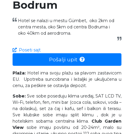
Bodrum
Hotel se nalazi u mestu Gümbet, oko 2km od
centra mesta, oko 5km od centra Bodruma i
oko 40km od aerodroma.
Poseti sajt
Pošalji upit
Plaža:
Hotel ima svoju plažu sa plavom zastavicom
EU. Upotreba suncobrana i ležaljki je ukuljučena u
cenu, za peškire se ostavlja depozit.
Sobe:
Sve sobe poseduju klima uređaj, SAT LCD TV,
Wi-Fi, telefon, fen, mini bar (coca cola, sokovi, voda –
na dolasku), set za čaj i kafu, sef i balkon ili terasu.
Sve klubske sobe imaju split klimu , dok je u
hotelskim sobama centralna klima.
Club Garden
View
sobe imaju povšinu od 20-24m², malo su
skromnije i starije, ukupno postoji 112 soba ovog tipa