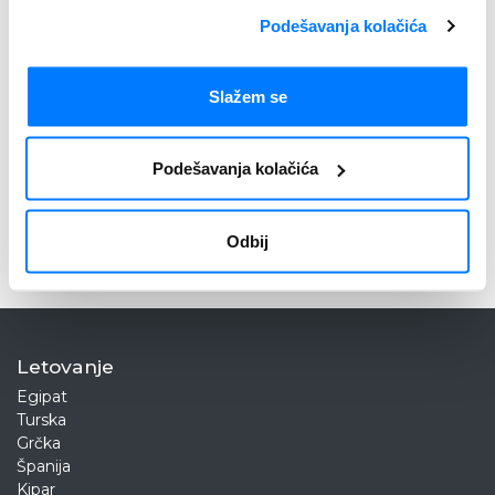
Podešavanja kolačića
Slažem se
Prijavi se
Podešavanja kolačića
Nećemo Vam dosađivati. Aktuelne ponude šaljemo do dva puta tokom
meseca. Vaša e-mail adresa neće biti deljena ni korišćena u druge svrhe. Više
o tome možete pročitati na stranicama
Politika privatnosti
i
Pravilnik o zaštiti
Odbij
podataka o ličnosti
.
Letovanje
Egipat
Turska
Grčka
Španija
Kipar