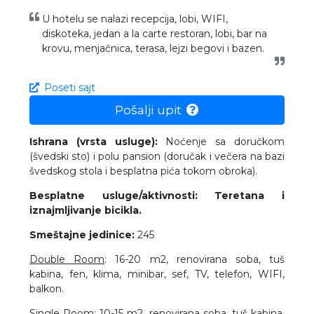
U hotelu se nalazi recepcija, lobi, WIFI,
diskoteka, jedan a la carte restoran, lobi, bar na
krovu, menjačnica, terasa, lejzi begovi i bazen.
Poseti sajt
Pošalji upit
Ishrana (vrsta usluge):
Noćenje sa doručkom
(švedski sto) i polu pansion (doručak i večera na bazi
švedskog stola i besplatna pića tokom obroka).
Besplatne usluge/aktivnosti: Teretana i
iznajmljivanje bicikla.
Smeštajne jedinice:
245
Double Room
: 16-20 m2, renovirana soba, tuš
kabina, fen, klima, minibar, sef, TV, telefon, WIFI,
balkon.
Single Room:
10-15 m2, renovirana soba, tuš kabina,