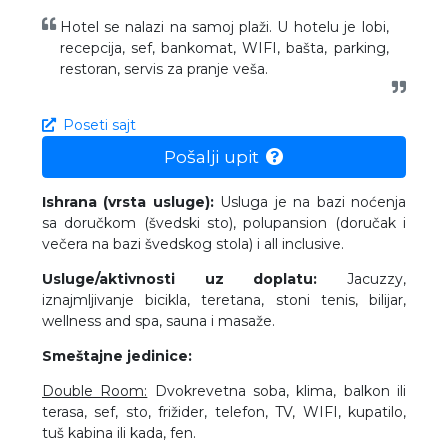
Hotel se nalazi na samoj plaži. U hotelu je lobi,
recepcija, sef, bankomat, WIFI, bašta, parking,
restoran, servis za pranje veša.
Poseti sajt
Pošalji upit
Ishrana (vrsta usluge):
Usluga je na bazi noćenja
sa doručkom (švedski sto), polupansion (doručak i
večera na bazi švedskog stola) i all inclusive.
Usluge/aktivnosti uz doplatu:
Jacuzzy,
iznajmljivanje bicikla, teretana, stoni tenis, bilijar,
wellness and spa, sauna i masaže.
Smeštajne jedinice:
Double Room:
Dvokrevetna soba, klima, balkon ili
terasa, sef, sto, frižider, telefon, TV, WIFI, kupatilo,
tuš kabina ili kada, fen.