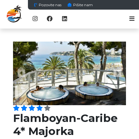
Pozovite nas
Pišite nam
Previous
Next
Flamboyan-Caribe
4* Majorka