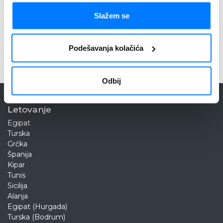
Prijavi se
Slažem se
Nećemo Vam dosađivati. Aktuelne ponude šaljemo do dva puta tokom
meseca. Vaša e-mail adresa neće biti deljena ni korišćena u druge svrhe. Više
Podešavanja kolačića
o tome možete pročitati na stranicama
Politika privatnosti
i
Pravilnik o zaštiti
podataka o ličnosti
.
Odbij
Letovanje
Egipat
Turska
Grčka
Španija
Kipar
Tunis
Sicilija
Alanja
Egipat (Hurgada)
Turska (Bodrum)