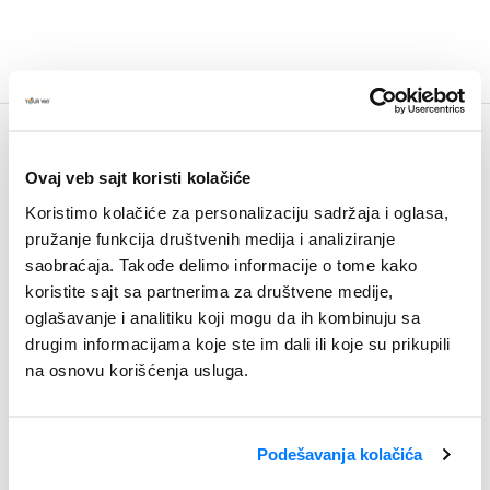
Budite u toku
Ovaj veb sajt koristi kolačiće
Newsletter
Koristimo kolačiće za personalizaciju sadržaja i oglasa,
pružanje funkcija društvenih medija i analiziranje
saobraćaja. Takođe delimo informacije o tome kako
koristite sajt sa partnerima za društvene medije,
oglašavanje i analitiku koji mogu da ih kombinuju sa
drugim informacijama koje ste im dali ili koje su prikupili
na osnovu korišćenja usluga.
Podešavanja kolačića