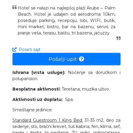
Hotel se nalazi na najlepšoj plaži Arube – Palm
Beach. Hotel je udaljen od aerodroma 10km,
poseduje parking, recepciju, lobi, WIFI, butik,
mini market, bistro, bar na bazenu, servis za
pranje veša, terasu, baštu, tri bazena, jacuzzy.
Poseti sajt
Pošalji upit
Ishrana (vrsta usluge):
Noćenje sa doručkom i
polupansion.
Besplatne aktivnosti
: Teretana, muzika uživo.
Aktivnosti uz doplatu:
Spa.
Smeštajne jedinice:
Standard Guestroom 1 King Bed:
31-35 m2, deo za
sedenje, sto, bračni krevet, tuš kabina, fen, klima, sef,
pegla i daska za peglanje, TV, radio, mikrotalasna,