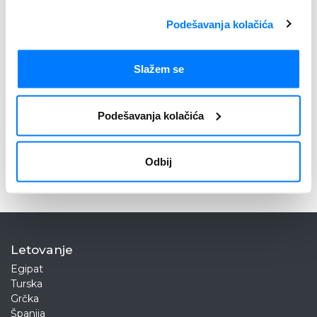
Podešavanja kolačića
Slažem se
Prijavi se
Podešavanja kolačića
Nećemo Vam dosađivati. Aktuelne ponude šaljemo do dva puta tokom
meseca. Vaša e-mail adresa neće biti deljena ni korišćena u druge svrhe. Više
Odbij
o tome možete pročitati na stranicama
Politika privatnosti
i
Pravilnik o zaštiti
podataka o ličnosti
.
Letovanje
Egipat
Turska
Grčka
Španija