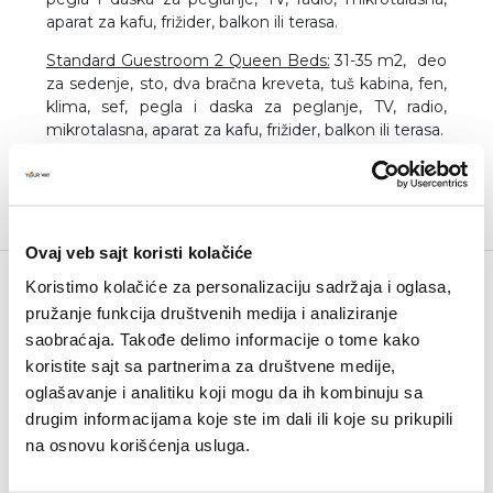
aparat za kafu, frižider, balkon ili terasa.
Standard Guestroom 2 Queen Beds:
31-35 m2, deo
za sedenje, sto, dva bračna kreveta, tuš kabina, fen,
klima, sef, pegla i daska za peglanje, TV, radio,
mikrotalasna, aparat za kafu, frižider, balkon ili terasa.
Ovaj veb sajt koristi kolačiće
Koristimo kolačiće za personalizaciju sadržaja i oglasa,
Budite u toku
pružanje funkcija društvenih medija i analiziranje
Newsletter
saobraćaja. Takođe delimo informacije o tome kako
koristite sajt sa partnerima za društvene medije,
oglašavanje i analitiku koji mogu da ih kombinuju sa
drugim informacijama koje ste im dali ili koje su prikupili
na osnovu korišćenja usluga.