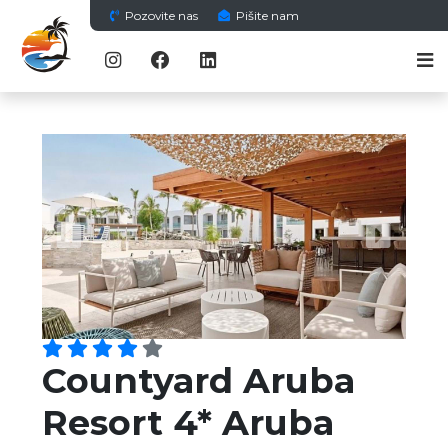
Pozovite nas
Pišite nam
Previous
Next
Countyard Aruba
Resort 4* Aruba