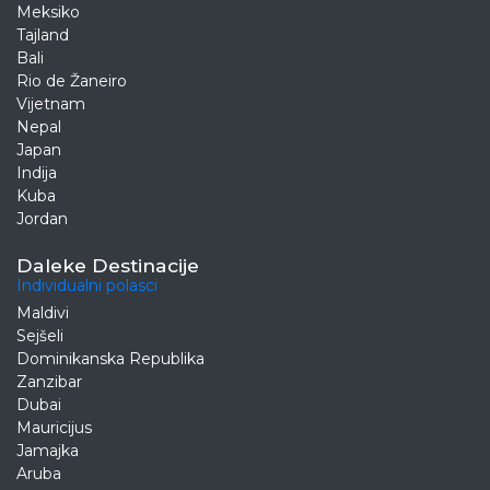
Meksiko
Tajland
Bali
Rio de Žaneiro
Vijetnam
Nepal
Japan
Indija
Kuba
Jordan
Daleke Destinacije
Individualni polasci
Maldivi
Sejšeli
Dominikanska Republika
Zanzibar
Dubai
Mauricijus
Jamajka
Aruba