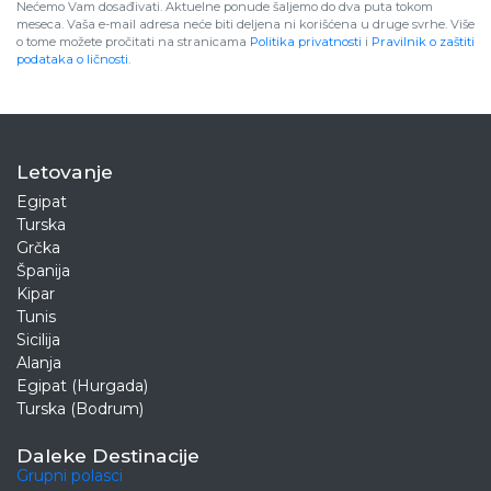
Nećemo Vam dosađivati. Aktuelne ponude šaljemo do dva puta tokom
meseca. Vaša e-mail adresa neće biti deljena ni korišćena u druge svrhe. Više
o tome možete pročitati na stranicama
Politika privatnosti
i
Pravilnik o zaštiti
podataka o ličnosti
.
Letovanje
Egipat
Turska
Grčka
Španija
Kipar
Tunis
Sicilija
Alanja
Egipat (Hurgada)
Turska (Bodrum)
Daleke Destinacije
Grupni polasci