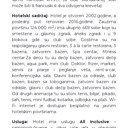
može biti ili francuski ili dva odvojena kreveta).
Hotelski sadržaj:
Hotel je otvoren 2002.godine, a
poslednji put renoviran 2016.godine. Zauzima
2
površinu 124 000 m
i ima ukupno 469 sobe koje su
smeštene u glavnoj zgradi, aneks zgradi i u 9
blokova gde su club sobe. Gostima su na
raspolaganju glavni restoran, 3 à la carte restorana, 3
bazena, zatvoreni bazen, Spa centar, fitness
centar.Za decu tu su dečiji bazen, zatvoreni dečiji
bazen, aqua park, mini club. Doktor, frizer, market,
servis za pranje i peglanje veša, rent-a-car,
konferencijska sala. Glavni bazen za odrasle, club
bazen, bazen sa toboganima, zatvorni bazen za
odrasle, glavni i club dečiji bazen, zatvoreni bazen.
Od drugih animacija tu su stoni tenis, bilijar, pikado,
šah, tenis, mini fudbal, košarka, odbojka na plaži. Wi-
Fi internet je dostupan besplatno na javnim
hotelskim površinama.
Usluga:
Hotel ima uslugu
All Inclusive
–
samoposluživanje – izbor više jela u glavnom