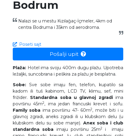
Bodrum
Nalazi se u mestu Kızılağaç-İçmeler, 4km od
centra Bodruma i 35km od aerodroma.
Poseti sajt
Pošalji upit
Plaža:
Hotel ima svoju 400m dugu plažu. Upotreba
ležaljki, suncobrana i peškira za plažu je besplatna.
Sobe:
Sve sobe imaju fen, telefon, kupatilo sa
kadom ili tuš kabinom, LCD TV, klimu, sef, mini
frižider.
Standardna soba u glavnoj zgradi
ima
2
površinu 45m
, ima jedan francuski krevet i sofu.
2
Family soba
ima površinu 47- 60m
, može biti i u
glavnoj zgradi, aneks zgradi ili u klubskom delu (u
klubskom delu su sobe manje).
Anex soba i club
2
standardna soba
imaju površinu 25m
i imaju
samo francuski krevet (u club standardnoj sobi